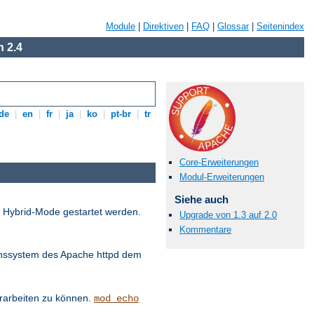
Module
|
Direktiven
|
FAQ
|
Glossar
|
Seitenindex
 2.4
de
|
en
|
fr
|
ja
|
ko
|
pt-br
|
tr
Core-Erweiterungen
Modul-Erweiterungen
Siehe auch
d Hybrid-Mode gestartet werden.
Upgrade von 1.3 auf 2.0
Kommentare
onssystem des Apache httpd dem
erarbeiten zu können.
mod_echo