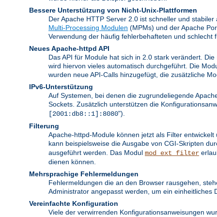
Bessere Unterstützung von Nicht-Unix-Plattformen
Der Apache HTTP Server 2.0 ist schneller und stabiler
Multi-Processing Modulen
(MPMs) und der Apache Portab
Verwendung der häufig fehlerbehafteten und schlecht 
Neues Apache-httpd API
Das API für Module hat sich in 2.0 stark verändert. Di
wird hiervon vieles automatisch durchgeführt. Die Mod
wurden neue API-Calls hinzugefügt, die zusätzliche M
IPv6-Unterstützung
Auf Systemen, bei denen die zugrundeliegende Apache 
Sockets. Zusätzlich unterstützen die Konfigurationsa
").
[2001:db8::1]:8080
Filterung
Apache-httpd-Module können jetzt als Filter entwickel
kann beispielsweise die Ausgabe von CGI-Skripten du
ausgeführt werden. Das Modul
erlau
mod_ext_filter
dienen können.
Mehrsprachige Fehlermeldungen
Fehlermeldungen die an den Browser rausgehen, stehe
Administrator angepasst werden, um ein einheitliches 
Vereinfachte Konfiguration
Viele der verwirrenden Konfigurationsanweisungen wur