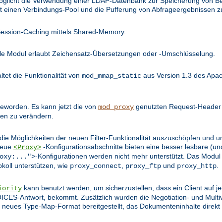
öglicht die Verwendung einer LDAP-Datenbank zur Speicherung von Be
llt einen Verbindungs-Pool und die Pufferung von Abfrageergebnissen z
Session-Caching mittels Shared-Memory.
lle Modul erlaubt Zeichensatz-Übersetzungen oder -Umschlüsselung.
tet die Funktionalität von
aus Version 1.3 des Apac
mod_mmap_static
 geworden. Es kann jetzt die von
genutzten Request-Header m
mod_proxy
en zu verändern.
e Möglichkeiten der neuen Filter-Funktionalität auszuschöpfen und u
 Neue
-Konfigurationsabschnitte bieten eine besser lesbare (und
<Proxy>
-Konfigurationen werden nicht mehr unterstützt. Das Modul
oxy:...">
okoll unterstützen, wie
,
und
.
proxy_connect
proxy_ftp
proxy_http
kann benutzt werden, um sicherzustellen, dass ein Client auf j
iority
S-Antwort, bekommt. Zusätzlich wurden die Negotiation- und Multi
in neues Type-Map-Format bereitgestellt, das Dokumenteninhalte direkt