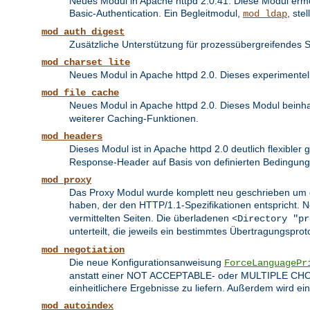
Neues Modul in Apache httpd 2.0.41. Diese Modul erm
Basic-Authentication. Ein Begleitmodul,
, ste
mod_ldap
mod_auth_digest
Zusätzliche Unterstützung für prozessübergreifendes 
mod_charset_lite
Neues Modul in Apache httpd 2.0. Dieses experimente
mod_file_cache
Neues Modul in Apache httpd 2.0. Dieses Modul beinhal
weiterer Caching-Funktionen.
mod_headers
Dieses Modul ist in Apache httpd 2.0 deutlich flexibler
Response-Header auf Basis von definierten Bedingung
mod_proxy
Das Proxy Modul wurde komplett neu geschrieben um di
haben, der den HTTP/1.1-Spezifikationen entspricht.
vermittelten Seiten. Die überladenen
<Directory "pr
unterteilt, die jeweils ein bestimmtes Übertragungsprot
mod_negotiation
Die neue Konfigurationsanweisung
ForceLanguagePr
anstatt einer NOT ACCEPTABLE- oder MULTIPLE CHOICE
einheitlichere Ergebnisse zu liefern. Außerdem wird e
mod_autoindex