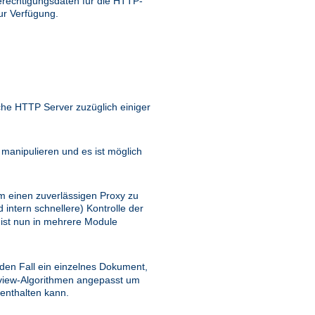
rechtigungsdaten für die HTTP-
ur Verfügung.
he HTTP Server zuzüglich einiger
anipulieren und es ist möglich
m einen zuverlässigen Proxy zu
 intern schnellere) Kontrolle der
 ist nun in mehrere Module
eden Fall ein einzelnes Dokument,
view-Algorithmen angepasst um
 enthalten kann.