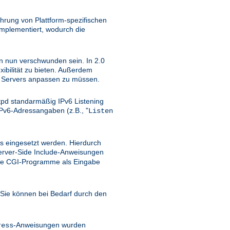
hrung von Plattform-spezifischen
implementiert, wodurch die
ten nun verschwunden sein. In 2.0
ibilität zu bieten. Außerdem
TP Servers anpassen zu müssen.
tpd standarmäßig IPv6 Listening
Pv6-Adressangaben (z.B., "
Listen
rs eingesetzt werden. Hierdurch
erver-Side Include-Anweisungen
 wie CGI-Programme als Eingabe
Sie können bei Bedarf durch den
-Anweisungen wurden
ress