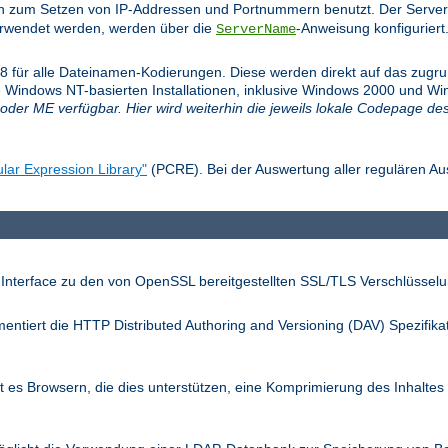
n zum Setzen von IP-Addressen und Portnummern benutzt. Der Server
verwendet werden, werden über die
-Anweisung konfiguriert
ServerName
f-8 für alle Dateinamen-Kodierungen. Diese werden direkt auf das zug
 Windows NT-basierten Installationen, inklusive Windows 2000 und Win
oder ME verfügbar. Hier wird weiterhin die jeweils lokale Codepage de
lar Expression Library"
(PCRE). Bei der Auswertung aller regulären Au
 Interface zu den von OpenSSL bereitgestellten SSL/TLS Verschlüsselu
entiert die HTTP Distributed Authoring and Versioning (DAV) Spezifika
 es Browsern, die dies unterstützen, eine Komprimierung des Inhaltes 