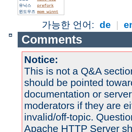
유닉스
prefork
윈도우즈
mpm_winnt
가능한 언어:
de
|
e
Comments
Notice:
This is not a Q&A sect
should be pointed towar
documentation or serve
moderators if they are 
invalid/off-topic. Quest
Apache HTTP Server shou